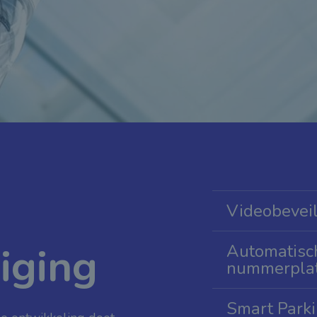
Videobeveil
iging
Automatisc
nummerpla
Smart Park