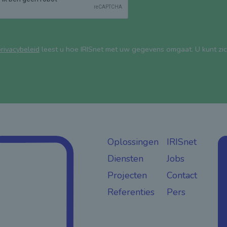
rivacybeleid
leest u hoe IRISnet met uw gegevens omgaat. U kunt zich t
Oplossingen
IRISnet
Diensten
Jobs
Projecten
Contact
Referenties
Pers