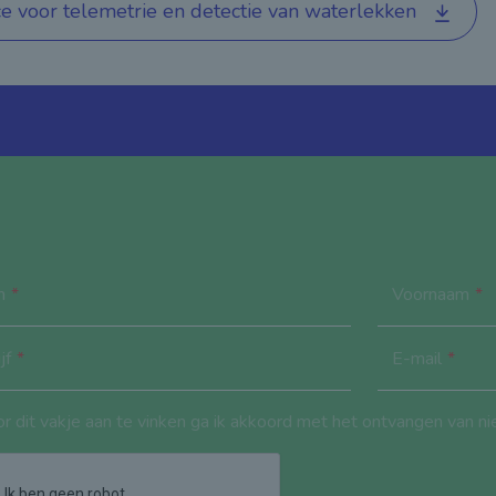
ce voor telemetrie en detectie van waterlekken
m
Voornaam
jf
E-mail
r dit vakje aan te vinken ga ik akkoord met het ontvangen van n