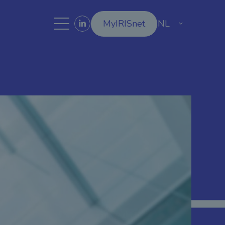
MyIRISnet
NL