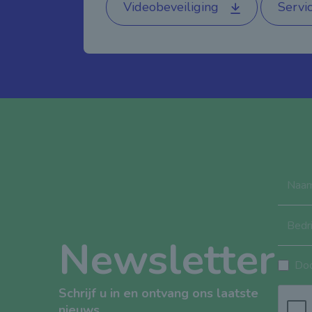
Videobeveiliging
Servi
Naa
Bedri
Newsletter
Doo
Schrijf u in en ontvang ons laatste
nieuws