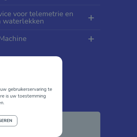
vice voor telemetrie en
n waterlekken
 Machine
 uw gebruikerservaring te
dere is uw toestemming
n.
SEREN