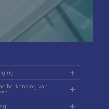
iging
he herkenning van
ten
ing