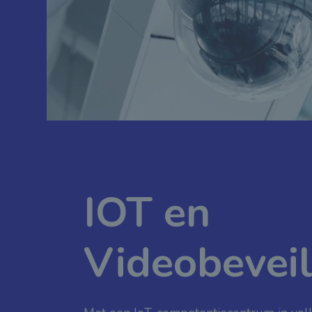
IOT en
Videobeveil