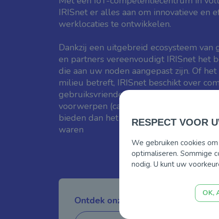
Met een IoT-competentiecentrum in voll
IRISnet er alles aan om innovatieve en e
werklocaties te ontwikkelen.
Dankzij een uitgebreid ecosysteem van
en partners vereenvoudigt IRISnet het 
die aan uw noden aangepast zijn. Of het n
milieu betreft, IRISnet beschikt over co
gebruiksvriendelijke oplossingen waardo
voorwerpen (camera's, sensoren, SIM-k
bieden dan het gebruik waarvoor ze oor
RESPECT VOOR UW
waren
We gebruiken cookies om v
optimaliseren. Sommige co
nodig. U kunt uw voorkeur
OK, 
Ontdek onze de producten en dien