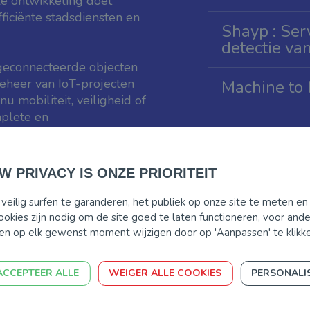
e ontwikkeling doet
fficiënte stadsdiensten en
Shayp : Ser
detectie va
 geconnecteerde objecten
beheer van IoT-projecten
Machine to
u mobiliteit, veiligheid of
mplete en
or allerlei fysieke
aarten) meer kunnen
spronkelijk bedoeld
 PRIVACY IS ONZE PRIORITEIT
eilig surfen te garanderen, het publiek op onze site te meten en
okies zijn nodig om de site goed te laten functioneren, voor an
en op elk gewenst moment wijzigen door op 'Aanpassen' te klikke
ACCEPTEER ALLE
WEIGER ALLE COOKIES
PERSONALI
sten voor geconnecteerde objecten