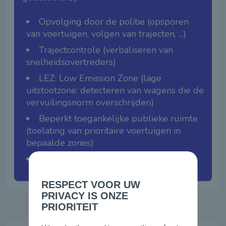
Opvolging door de politie (opsporen
van voertuigen, volgen van trajecten, ...)
Trajectcontrole (verbaliseren van
snelheidsovertreders)
LEZ: Low Emission Zone (lage
uitstootzone: detecteren van wagens die de
vervuilingsnorm overschrijden)
Beperkt toegankelijke publieke ruimte
(toelating van prioritaire voertuigen in
bepaalde zones)
En tal van andere mogelijkheden
RESPECT VOOR UW
PRIVACY IS ONZE
PRIORITEIT