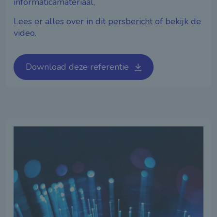
informaticamateriaal,
Lees er alles over in dit
persbericht
of bekijk de
video.
Download deze referentie