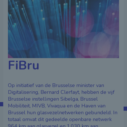
FiBru
Op initiatief van de Brusselse minister van
Digitalisering, Bernard Clerfayt, hebben de vijf
Brusselse instellingen Sibelga, Brussel
Mobiliteit, MIVB, Vivaqua en de Haven van
Brussel hun glasvezelnetwerken gebundeld. In
totaal omvat dit gedeelde openbare netwerk
964 km aan glasvezel en 1.030 km aan