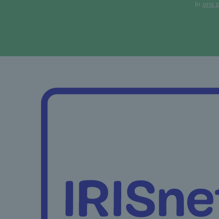
In
ons p