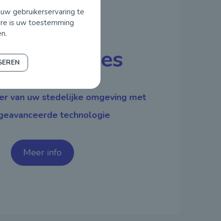
 uw gebruikerservaring te
dere is uw toestemming
n.
mme locaties
SEREN
eer van uw stedelijke omgeving met
geavanceerde technologie
Meer info