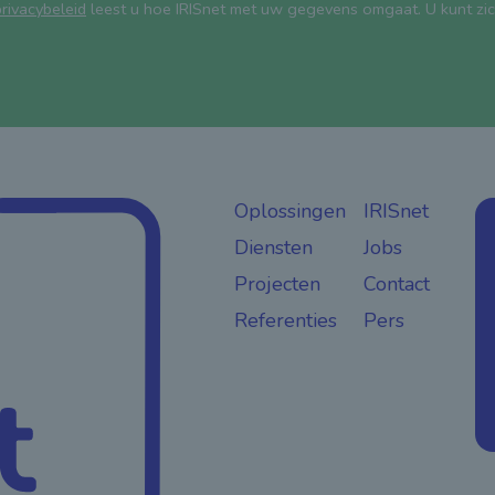
rivacybeleid
leest u hoe IRISnet met uw gegevens omgaat. U kunt zich t
Oplossingen
IRISnet
Diensten
Jobs
Projecten
Contact
Referenties
Pers