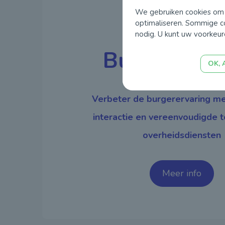
We gebruiken cookies om v
optimaliseren. Sommige co
nodig. U kunt uw voorkeur
Burgererva
OK, 
Verbeter de burgerervaring m
interactie en vereenvoudigde 
overheidsdiensten
Meer info