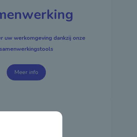
menwerking
r uw werkomgeving dankzij onze
samenwerkingstools
Meer info