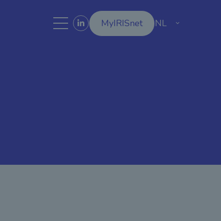
MyIRISnet
NL