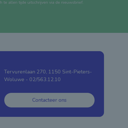
e allen tijde uitschrijven via de nieuwsbrief.
Tervurenlaan 270, 1150 Sint-Pieters-
Woluwe - 02/563.12.10
Contacteer ons