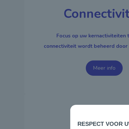
Connectivit
Focus op uw kernactiviteiten 
connectiviteit wordt beheerd door
Meer info
RESPECT VOOR UW