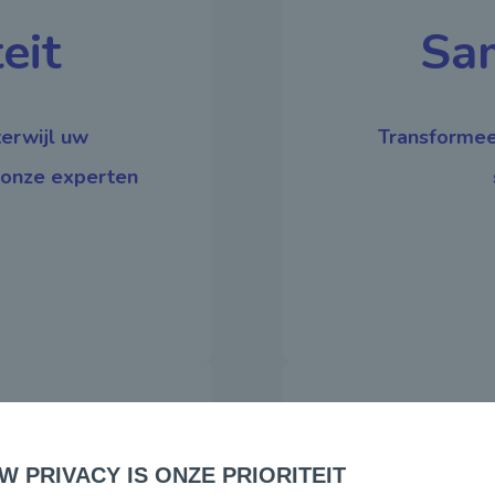
eit
Sa
terwijl uw
Transformee
 onze experten
 PRIVACY IS ONZE PRIORITEIT