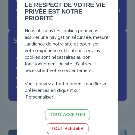
Dissuader les délits
LE RESPECT DE VOTRE VIE
Réagir rapidement en cas d’intrusion ou
PRIVÉE EST NOTRE
de comportement incivique
PRIORITÉ
Nous utilisons les cookies pour vous
assurer une navigation sécurisée, mesurer
Solution
l'audience de notre site et optimiser
votre expérience utilisateur. Certains
cookies sont nécessaires au bon
Smart Vidéoprotection
fonctionnement du site, d'autres
Caméras intelligentes haute définition
nécessitent votre consentement.
Gestion centralisée des images
Vous pouvez à tout moment modifier vos
Offre intégrée
préférences en cliquant sur
'Personnaliser'.
TOUT ACCEPTER
TOUT REFUSER