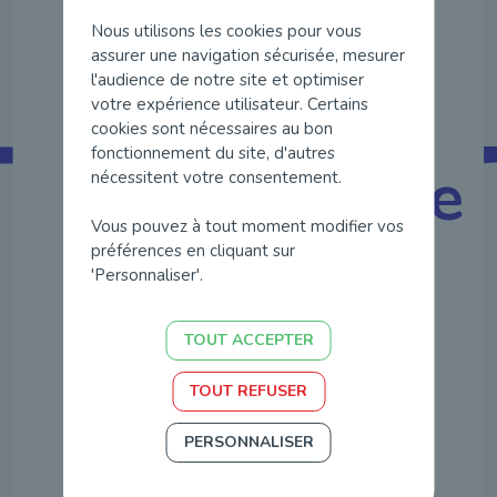
Nous utilisons les cookies pour vous
assurer une navigation sécurisée, mesurer
l'audience de notre site et optimiser
votre expérience utilisateur. Certains
cookies sont nécessaires au bon
fonctionnement du site, d'autres
Candidature
nécessitent votre consentement.
Vous pouvez à tout moment modifier vos
spontanée
préférences en cliquant sur
'Personnaliser'.
TOUT ACCEPTER
Nous sommes toujours à la
TOUT REFUSER
recherche de talents, n’hésitez
PERSONNALISER
pas à nous envoyer votre CV.