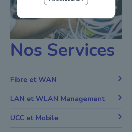
Nos Services
Fibre et WAN
LAN et WLAN Management
UCC et Mobile