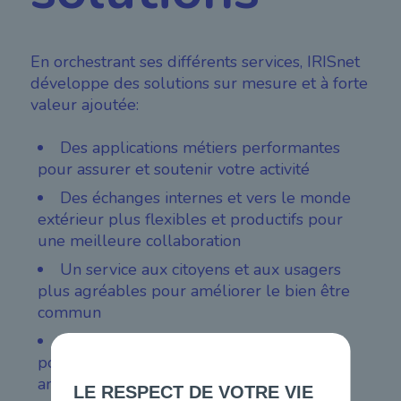
En orchestrant ses différents services, IRISnet
développe des solutions sur mesure et à forte
valeur ajoutée:
Des applications métiers performantes
pour assurer et soutenir votre activité
Des échanges internes et vers le monde
extérieur plus flexibles et productifs pour
une meilleure collaboration
Un service aux citoyens et aux usagers
plus agréables pour améliorer le bien être
commun
Un environnement contrôlé et sécurisé
pour une gestion d'actifs optimale et une
ambiance de travail épanouissante
LE RESPECT DE VOTRE VIE