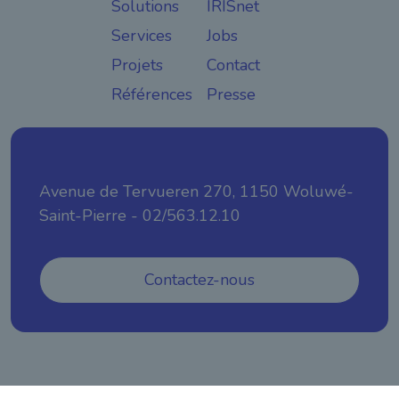
Solutions
IRISnet
Services
Jobs
Projets
Contact
Références
Presse
Avenue de Tervueren 270, 1150 Woluwé-
Saint-Pierre - 02/563.12.10
Contactez-nous