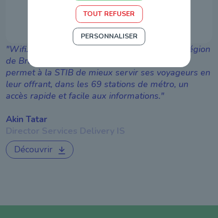
TOUT REFUSER
PERSONNALISER
Wifi.brussels, le réseau Wi-Fi gratuit de la Région
de Bruxelles-Capitale orchestré par IRISnet,
permet à la STIB de mieux servir ses voyageurs en
leur offrant, dans les 69 stations de métro, un
accès rapide et facile aux informations.
Akin Tatar
Director Services Delivery IS
Découvrir