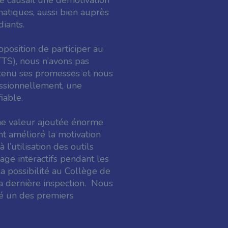
e causait une démotivation
ormatiques, aussi bien auprès
iants.
position de participer au
TTS), nous n’avons pas
 tenu ses promesses et nous
essionnellement, une
iable.
ne valeur ajoutée énorme
nt amélioré la motivation
 l’utilisation des outils
age interactifs pendant les
a possibilité au Collège de
sa dernière inspection. Nous
té un des premiers