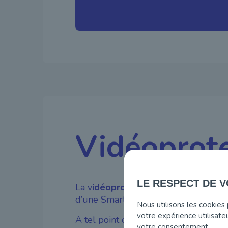
Vidéoprote
LE RESPECT DE V
La v
idéoprotection
est un thème ess
d’une Smart City.
Nous utilisons les cookies
votre expérience utilisate
A tel point que le Gouvernement brux
votre consentement.